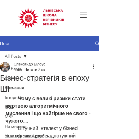
Пост
All Posts
Олександр Білоус
All Posts
5 квіт.
Читати 2 хв
Бізнес-стратегія в епоху
Статті
ШІ
Навчання
Інтерв'ю
	Чому є великі ризики стати 
жертвою алгоритмічного 
МВА
мислення і що найгірше не свого -  
MBS
чужого....
Натхнення
	Штучний інтелект у бізнесі 
сьогодні нагадує надпотужний 
Управлінський розбір