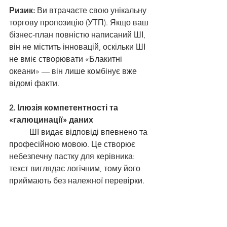
Ризик:
 Ви втрачаєте свою унікальну 
торгову пропозицію (УТП). Якщо ваш 
бізнес-план повністю написаний ШІ, 
він не містить інновацій, оскільки ШІ 
не вміє створювати «Блакитні 
океани» — він лише комбінує вже 
відомі факти.
2. Ілюзія компетентності та 
«галюцинації» даних
	ШІ видає відповіді впевнено та 
професійною мовою. Це створює 
небезпечну пастку для керівника: 
текст виглядає логічним, тому його 
приймають без належної перевірки.