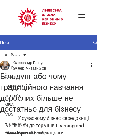
Пост
All Posts
Олександр Білоус
All Posts
29 бер.
Читати 2 хв
Більдунг або чому
Статті
традиційного навчання
Навчання
Інтерв'ю
дорослих більше не
МВА
достатньо для бізнесу
MBS
	У сучасному бізнес-середовищі 
Натхнення
ми звикли до термінів 
Learning and 
Development, 
підвищення 
Управлінський розбір