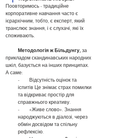
Поовторимось - традиційне 
корпоративне навчання часто є 
ієрархічним, тобто, є експерт, який 
транслює знання, і є слухачі, які їх 
споживають.
Методологія ж Більдунгу, 
за 
прикладом скандинавських народних 
шкіл, базується на інших принципах.
А саме:
-        Відсутність оцінок та 
іспитів Це знімає страх помилки 
та відкриває простір для 
справжнього креативу.
-        «Живе слово». Знання 
народжуються в діалозі, через 
обмін досвідом та спільну 
рефлексію.