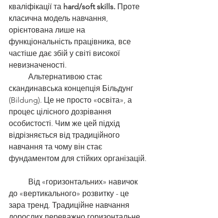
кваліфікації та
 hard/soft skills.
 Проте 
класична модель навчання, 
орієнтована лише на 
функціональність працівника, все 
частіше дає збій у світі високої 
невизначеності.
	Альтернативою стає 
скандинавська концепція Більдунг 
(Bildung). Це не просто «освіта», а 
процес цілісного дозрівання 
особистості. Чим же цей підхід 
відрізняється від традиційного 
навчання та чому він стає 
фундаментом для стійких організацій.
	Від «горизонтальних» навичок 
до «вертикального» розвитку - це 
зара тренд. Традиційне навчання 
дорослих переважно горизонтальне. 