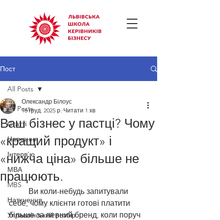
Пост
All Posts
Олександр Білоус
All Posts
16 груд. 2025 р.
Читати 1 хв
Ваш бізнес у пастці? Чому
Статті
«кращий продукт» і
Навчання
Інтерв'ю
«нижча ціна» більше не
МВА
працюють.
MBS
	Ви коли-небудь запитували 
Натхнення
себе, чому клієнти готові платити 
більше за певний бренд, коли поруч 
Управлінський розбір