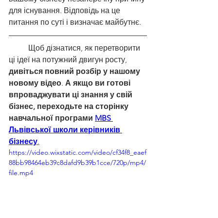
для існування. Відповідь на це 
питання по суті і визначає майбутнє. 
	Щоб дізнатися, як перетворити 
ці ідеї на потужний двигун росту, 
дивіться повний розбір у нашому 
новому відео
. 
А якщо ви готові 
впроваджувати ці знання у свій 
бізнес, переходьте на сторінку 
навчальної програми 
MBS 
Львівської школи керівників 
бізнесу
.
https://video.wixstatic.com/video/cf34f8_eaef
88bb98464eb39c8dafd9b39b1cce/720p/mp4/
file.mp4