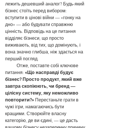
лежить дешевший аналог? Будь-який 
бізнес стоїть перед вибором: 
вступити в цінові війни — «гонку на 
дно» — або будувати справжню 
цінність. Відповідь на це питання 
відділяє бізнеси, що просто 
виживають, від тих, що домінують, і 
вона значно глибша, ніж здається на 
перший погляд.
	Отже, поставте собі ключове 
питання: 
«Що насправді будує 
бізнес? Просто продукт, який вже 
завтра скопіюють, чи бренд — 
цілісну систему, яку неможливо 
повторити?»
 Перестаньте грати в 
чужі ігри, намагаючись бути 
кращими. Створюйте власну 
категорію, де ви єдині, — це дасть 
вашому бізнесу незаперечну причину 