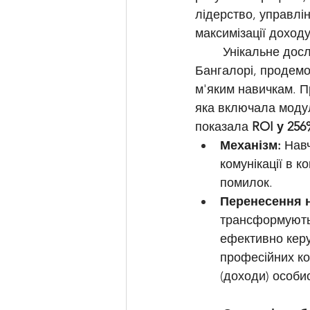
лідерство, управлі
максимізації доходу
	Унікальне дослідження, проведене MIT Sloan School of Management на заводах у 
Бангалорі, продемо
м'яким навичкам. П
яка включала модулі
показала 
ROI у 256
Механізм:
 Нав
комунікації в 
помилок.
Перенесення н
трансформуютьс
ефективно керу
професійних ко
(доходи) особис