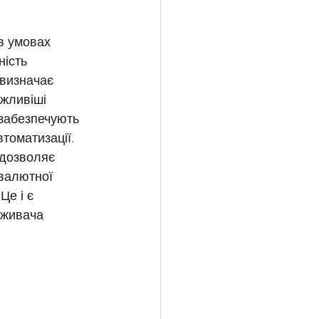
ість 
 визначає 
жливіші 
 забезпечують 
томатизації. 
 дозволяє 
валютної 
е і є 
оживача 