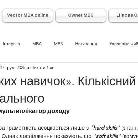
Vector MBA online
Owner MBS
Ділове 
Інтерв'ю
МВА
MBS
Натхнення
Управлінський
17 груд. 2025 р.
Читати 1 хв
ких навичок». Кількісний
ального
як мультиплікатор доходу
ва грамотність асоціюється лише з 
"hard skills"
 (знан
). Однак дослідження показують, що 
"soft skills" 
(комун