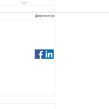
Дивитися всі
КОНТАКТИ
м. Львів, вул. Пасічна, 93б
тел +380676741717
тел +380507361717
бізнесу, 2026. Усі права захищено.