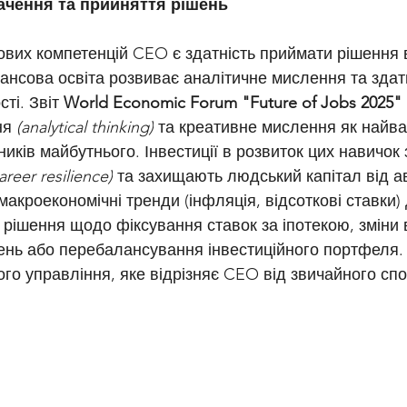
бачення та прийняття рішень
нансова освіта розвиває аналітичне мислення та здатн
ті. Звіт 
World Economic Forum "Future of Jobs 2025"
я 
(analytical thinking)
 та креативне мислення як найва
иків майбутнього. Інвестиції в розвиток цих навичок
areer resilience)
 та захищають людський капітал від ав
макроекономічні тренди (інфляція, відсоткові ставки)
 рішення щодо фіксування ставок за іпотекою, зміни 
нь або перебалансування інвестиційного портфеля. Ц
ого управління, яке відрізняє CEO від звичайного сп
  