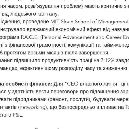
ння часом, розв'язування проблем) мають критичне з
 від людського капіталу.
нструвало вражаючий економічний ефект від навчанн
рограма P.A.C.E. (Personal Advancement and Career En
 з фінансової грамотності, комунікації та тайм-мене
%
 протягом восьми місяців після завершення.   
чання підвищило продуктивність праці на 7-12% завдя
командах, ефективнішому розподілу часу та зниженню к
а особисті фінанси:
 Для "CEO власного життя" ці 
я у здатність вести переговори про підвищення зар
вати підрядниками (ремонт, послуги), будувати мере
нтактів (networking), що безпосередньо впливає на To
того P&L.   