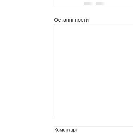
Останні пости
Працюючи за міжнародними стандарт
активної роботи ми допомогли розвину
підприємств на ринку України. У нас ви
тренери України. Нас обирають керівники
прагнуть побудувати успішну систему б
прибутків та розвитку.
Коментарі