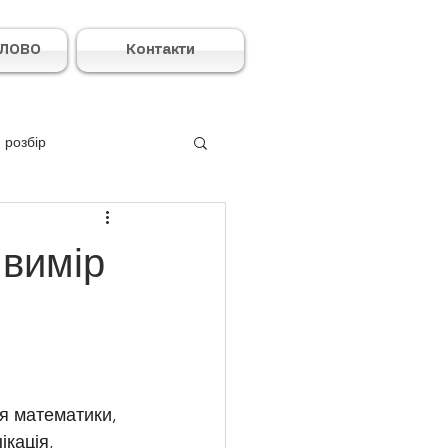
СЛОВО
Контакти
 розбір
 вимір
ня математики, 
ікація, 