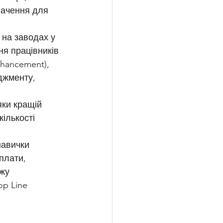
начення для 
я працівників 
hancement), 
джменту, 
ки кращій 
ількості 
навички 
плати, 
жу 
p Line 