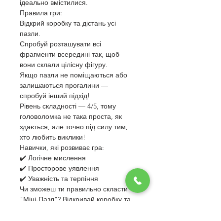
ідеально вмістилися.
Правила гри:
Відкрий коробку та дістань усі 
пазли.
Спробуй розташувати всі 
фрагменти всередині так, щоб 
вони склали цілісну фігуру.
Якщо пазли не поміщаються або 
залишаються прогалини — 
спробуй інший підхід!
Рівень складності — 4/5, тому 
головоломка не така проста, як 
здається, але точно під силу тим, 
хто любить виклики!
Навички, які розвиває гра:
✔️ Логічне мислення
✔️ Просторове уявлення
✔️ Уважність та терпіння
Чи зможеш ти правильно скласти 
"Міні-Пазл"? Відкривай коробку та 
перевір свої навички! 🧩💡