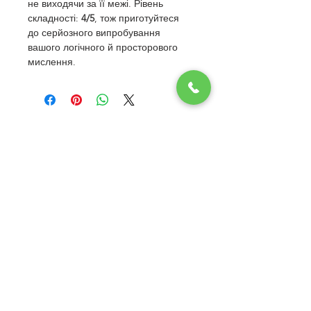
не виходячи за її межі. Рівень 
складності: 
4/5
, тож приготуйтеся 
до серйозного випробування 
вашого логічного й просторового 
мислення.
© Львівська школа керівників бізнесу,
2026. Усі права захищено.
Працюючи за міжнародними стандартами
протягом
16-
ти років активної роботи ми
допомогли розвинути більш як
5 000
успішних
підприємств на ринку України. У нас
викладають провідні бізнес-тренери України.
Нас обирають керівники та власники бізнесів,
які прагнуть побудувати успішну систему
бізнесу для збільшення прибутків та розвитку.