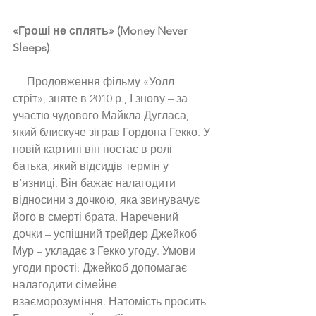
«Гроші не сплять» (Money Never 
Sleeps)
. 
     Продовження фільму «Уолл-
стріт», зняте в 2010 р., І знову – за 
участю чудового Майкла Дугласа, 
який блискуче зіграв Гордона Гекко. У 
новій картині він постає в ролі 
батька, який відсидів термін у 
в’язниці. Він бажає налагодити 
відносини з дочкою, яка звинувачує 
його в смерті брата. Наречений 
дочки – успішний трейдер Джейкоб 
Мур – укладає з Гекко угоду. Умови 
угоди прості: Джейкоб допомагає 
налагодити сімейне 
взаєморозуміння. Натомість просить 