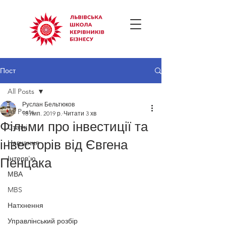
Пост
All Posts
Руслан Бельтюков
All Posts
18 лип. 2019 р.
Читати 3 хв
Фільми про інвестиції та
Статті
інвесторів від Євгена
Навчання
Інтерв'ю
Пенцака
МВА
MBS
Натхнення
Управлінський розбір