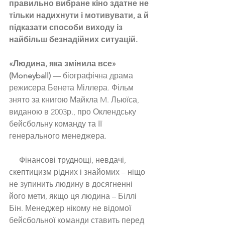
правильно вибране кіно здатне не 
тільки надихнути і мотивувати, а й 
підказати способи виходу із 
найбільш безнадійних ситуацій. 
«Людина, яка змінила все» 
(Moneyball)
 — біографічна драма 
режисера Бенета Міллера. Фільм 
знято за книгою Майкла M. Льюїса, 
виданою в 2003р., про Оклендську 
бейсбольну команду та її 
генерального менеджера.
     Фінансові труднощі, невдачі, 
скептицизм рідних і знайомих – ніщо 
не зупинить людину в досягненні 
його мети, якщо ця людина – Біллі 
Бін. Менеджер нікому не відомої 
бейсбольної команди ставить перед 