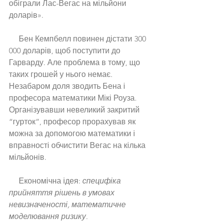
обіграли Лас-Вегас на мільйони 
доларів». 
     Бен Кемпбелл повинен дістати 300 
000 доларів, щоб поступити до 
Гарварду. Але проблема в тому, що 
таких грошей у нього немає. 
Незабаром доля зводить Бена і 
професора математики Мікі Роуза. 
Організувавши невеликий закритий 
“гурток”, професор прорахував як 
можна за допомогою математики і 
вправності обчистити Вегас на кілька 
мільйонів. 
     Економічна ідея: 
специфіка 
прийняття рішень в умовах 
невизначеності, математичне 
моделювання ризику.