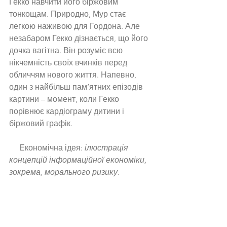
Гекко навчити його біржовим 
тонкощам. Природно, Мур стає 
легкою наживою для Гордона. Але 
незабаром Гекко дізнається, що його 
дочка вагітна. Він розуміє всю 
нікчемність своїх вчинків перед 
обличчям нового життя. Напевно, 
один з найбільш пам’ятних епізодів 
картини – момент, коли Гекко 
порівнює кардіограму дитини і 
біржовий графік. 
     Економічна ідея: 
ілюстрація 
концепцій інформаційної економіки, 
зокрема, морального ризику.