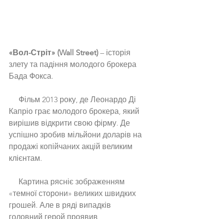
«Вол-Стріт» (Wall Street)
 – історія 
злету та падіння молодого брокера 
Бада Фокса. 
     Фільм 2013 року, де Леонардо Ді 
Капріо грає молодого брокера, який 
вирішив відкрити свою фірму. Де 
успішно зробив мільйони доларів на 
продажі копійчаних акцій великим 
клієнтам. 
     Картина рясніє зображенням 
«темної сторони» великих швидких 
грошей. Але в ряді випадків 
головний герой проявив 