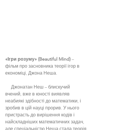
«Ігри розуму» (Beautiful Mind)
 – 
фільм про засновника теорії ігор в 
економіці, Джона Неша. 
     Джонатан Неш – блискучий 
вчений, вже в юності виявляв 
неабиякі здібності до математики, і 
зробив в цій науці прорив. У нього 
пристрасть до вирішення кодів і 
найскладніших математичних задач, 
але спеціальністю Неша стала теорія 