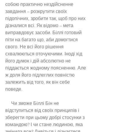
собою практично нездійсненне 
завдання – розкрутити своїх 
підопічних, зробити так, щоб про них 
дізналися всі. Як відомо – мета 
виправдовує засоби. Біллі готовий 
піти на багато що, аби домогтися 
свого. Не всі його рішення 
схвалюються оточуючими. Іноді хід 
його думок і дій абсолютно не 
піддається жодному поясненню. Але 
ж доля його підлеглих повністю 
залежить від того, як він себе 
поведе. 
     Чи зможе Біллі Бін не 
відступиться від своїх принципів і 
зберегти при цьому добрі стосунки з 
командою? І чи стане людиною, яка 
змінила все? Дивіться і дізнаєтеся 