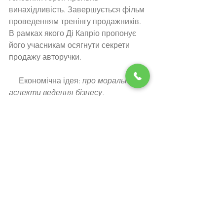
винахідливість. Завершується фільм 
проведенням тренінгу продажників. 
В рамках якого Ді Капріо пропонує 
його учасникам осягнути секрети 
продажу авторучки. 
     Економічна ідея: 
про моральні 
аспекти ведення бізнесу.
«Венеціанський купець» (Merchant 
of Venice)
 – екранізація 
однойменного твору Вільяма 
Шекспіра з Аль Пачино у головній 