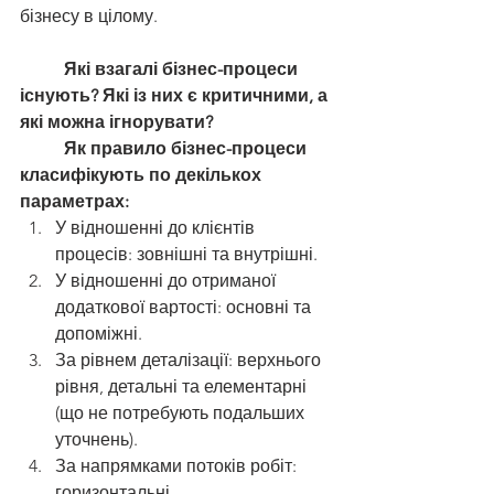
бізнесу в цілому.
Які взагалі бізнес-процеси 
існують? Які із них є критичними, а 
які можна ігнорувати?
Як правило бізнес-процеси 
класифікують по декількох 
параметрах:
У відношенні до клієнтів 
процесів: зовнішні та внутрішні.
У відношенні до отриманої 
додаткової вартості: основні та 
допоміжні.
За рівнем деталізації: верхнього 
рівня, детальні та елементарні 
(що не потребують подальших 
уточнень).
За напрямками потоків робіт: 
горизонтальні 