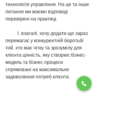
технологія управління. На це та інше 
питання ми маємо відповіді 
перевірені на практиці.
	І, взагалі, хочу додати що зараз 
перемагає у конкурентній боротьбі 
той, хто має чітку та зрозумілу для 
клієнта цінність, яку створює бізнес-
модель та бізнес-процеси 
спрямовані на максимальне 
задоволення потреб клієнта.
Джерело:
https://www.uabc.com.ua/po
st/proces-vprovadzchenia
Навчання
Статті