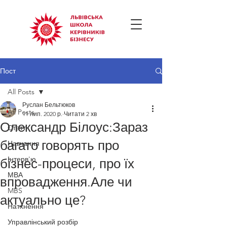
Пост
All Posts
Руслан Бельтюков
All Posts
11 лип. 2020 р.
Читати 2 хв
Олександр Білоус:Зараз
Статті
багато говорять про
Навчання
Інтерв'ю
бізнес-процеси, про їх
МВА
впровадження.Але чи
MBS
актуально це?
Натхнення
Управлінський розбір