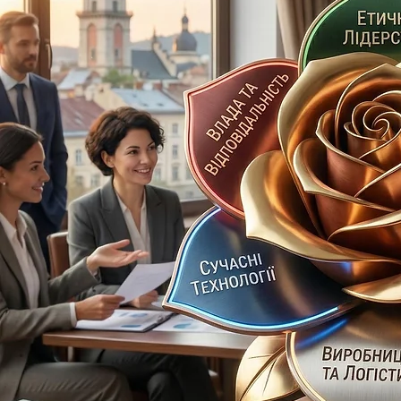
КBS, kmbs), запрошений професор 
Варшавського педагогічного універс
імені Януша Корчака, тренер програ
посольства США.