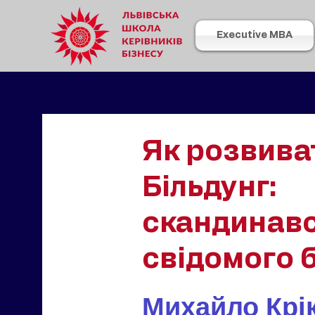
Executive MBA
Як розвива
Більдунг:
скандинавс
свідомого 
Михайло Крі