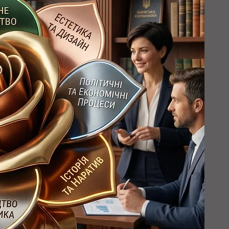
итету 
м 