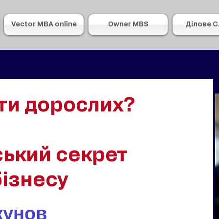
Vector MBA online
Owner MBS
Ділове 
ти дорослих?
ький секрет
бізнесу
кунов