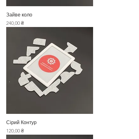
Зайве коло
Ціна
240,00 ₴
Сірий Контур
Ціна
120,00 ₴