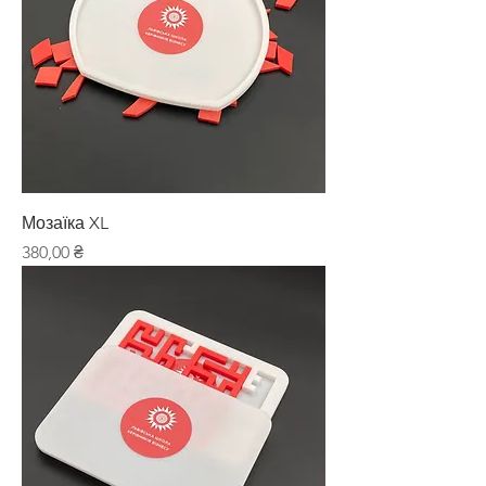
Мозаїка XL
Ціна
380,00 ₴