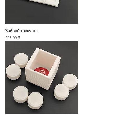
Зайвий трикутник
Ціна
235,00 ₴