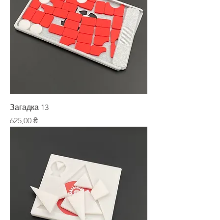
Загадка 13
Ціна
625,00 ₴