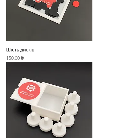
Шість дисків
Ціна
150,00 ₴