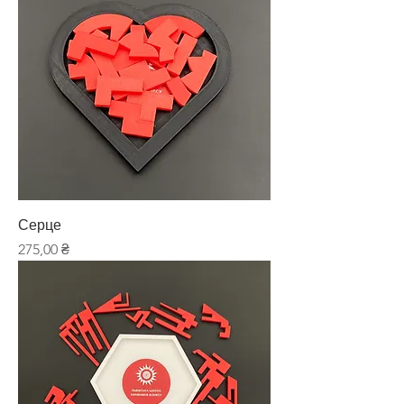
Серце
Ціна
275,00 ₴