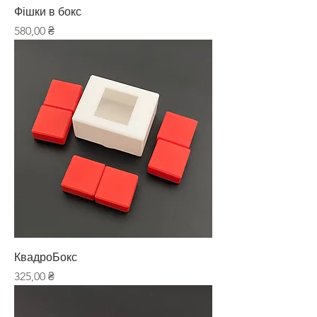
Фішки в бокс
Ціна
580,00 ₴
КвадроБокс
Ціна
325,00 ₴