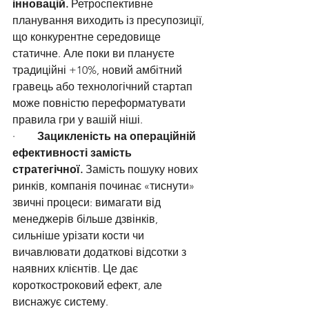
інновацій.
 Ретроспективне 
планування виходить із пресупозиції, 
що конкурентне середовище 
статичне. Але поки ви плануєте 
традиційні +10%, новий амбітний 
гравець або технологічний стартап 
може повністю переформатувати 
правила гри у вашій ніші.
·        
Зацикленість на операційній 
ефективності замість 
стратегічної.
 Замість пошуку нових 
ринків, компанія починає «тиснути» 
звичні процеси: вимагати від 
менеджерів більше дзвінків, 
сильніше урізати кости чи 
вичавлювати додаткові відсотки з 
наявних клієнтів. Це дає 
короткостроковий ефект, але 
виснажує систему.