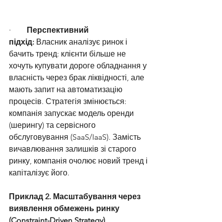
·        
Перспективний 
підхід:
 Власник аналізує ринок і 
бачить тренд: клієнти більше не 
хочуть купувати дороге обладнання у 
власність через брак ліквідності, але 
мають запит на автоматизацію 
процесів. Стратегія змінюється: 
компанія запускає модель оренди 
(шерингу) та сервісного 
обслуговування (SaaS/IaaS). Замість 
вичавлювання залишків зі старого 
ринку, компанія очолює новий тренд і 
капіталізує його.
Приклад 2. Масштабування через 
виявлення обмежень ринку 
(Constraint-Driven Strategy)