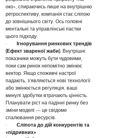
око», спираючись лише на внутрішню 
ретроспективу, компанія стає сліпою 
до зовнішнього світу. Ось головні 
ментальні та управлінські пастки 
цього підходу:
·        
Ігнорування ринкових трендів 
(Ефект звареної жаби).
 Внутрішні 
показники можуть бути чудовими, 
поки сам ринок непомітно змінює 
вектор. Якщо споживчі настрої 
падають, з’являються нові технології 
або змінюється регуляція, ваші 
минулі здобутки втрачають цінність. 
Планувати ріст на падінні ринку без 
зміни моделі — це свідоме 
спалювання ресурсів.
·        
Сліпота до дій конкурентів та 
«підривних» 