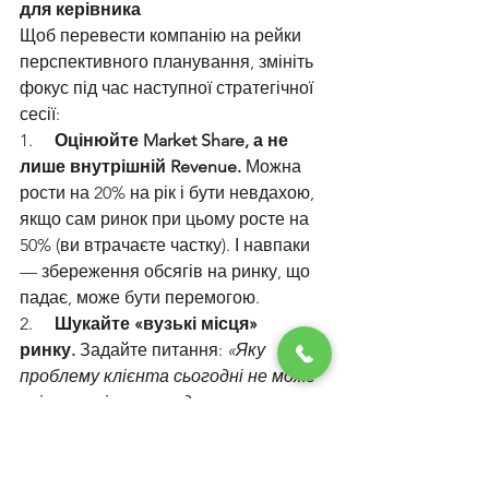
для керівника
Щоб перевести компанію на рейки 
перспективного планування, змініть 
фокус під час наступної стратегічної 
сесії:
1.     
Оцінюйте Market Share, а не 
лише внутрішній Revenue.
 Можна 
рости на 20% на рік і бути невдахою, 
якщо сам ринок при цьому росте на 
50% (ви втрачаєте частку). І навпаки 
— збереження обсягів на ринку, що 
падає, може бути перемогою.
2.     
Шукайте «вузькі місця» 
ринку.
 Задайте питання: 
«Яку 
проблему клієнта сьогодні не може 
якісно вирішити жоден 
гравець?»
 Саме там ховається 
потенціал справжнього, а не 
«намальованого» приросту.