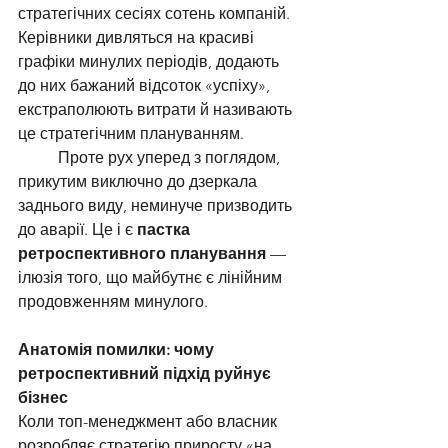
стратегічних сесіях сотень компаній. 
Керівники дивляться на красиві 
графіки минулих періодів, додають 
до них бажаний відсоток «успіху», 
екстраполюють витрати й називають 
це стратегічним плануванням.
	Проте рух уперед з поглядом, 
прикутим виключно до дзеркала 
заднього виду, неминуче призводить 
до аварії. Це і є 
пастка 
ретроспективного планування
 — 
ілюзія того, що майбутнє є лінійним 
продовженням минулого.
Анатомія помилки: чому 
ретроспективний підхід руйнує 
бізнес
Коли топ-менеджмент або власник 
розробляє стратегію приросту «на 