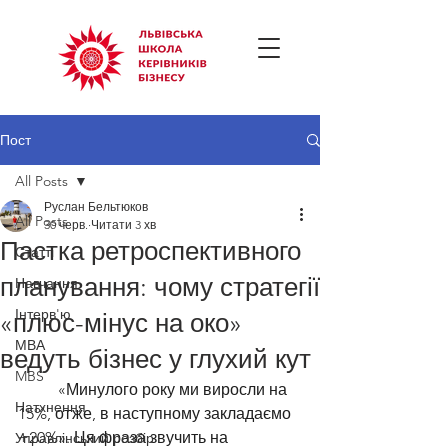
Пост
All Posts
Руслан Бельтюков
All Posts
30 черв.
Читати 3 хв
Пастка ретроспективного
Статті
планування: чому стратегії
Навчання
Інтерв'ю
«плюс-мінус на око»
МВА
ведуть бізнес у глухий кут
MBS
	«Минулого року ми виросли на 
Натхнення
15%, отже, в наступному закладаємо 
+20%». Ця фраза звучить на 
Управлінський розбір