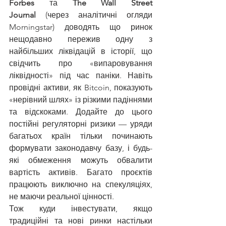
Forbes
 та 
The Wall Street 
Journal
 (через аналітичні огляди 
Morningstar) доводять що ринок 
нещодавно пережив одну з 
найбільших ліквідацій в історії, що 
свідчить про «випаровування 
ліквідності» під час паніки. Навіть 
провідні активи, як Bitcoin, показують 
«нерівний шлях» із різкими падіннями 
та відскоками. Додайте до цього 
постійні регуляторні ризики — уряди 
багатьох країн тільки починають 
формувати законодавчу базу, і будь-
які обмеження можуть обвалити 
вартість активів. Багато проєктів 
працюють виключно на спекуляціях, 
не маючи реальної цінності.
Тож куди інвестувати, якщо 
традиційні та нові ринки настільки 