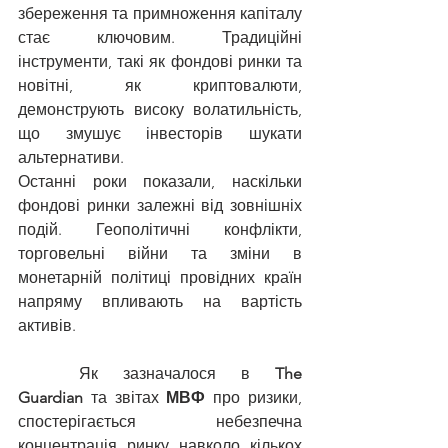
збереження та примноження капіталу 
стає ключовим. Традиційні 
інструменти, такі як фондові ринки та 
новітні, як криптовалюти, 
демонструють високу волатильність, 
що змушує інвесторів шукати 
альтернативи.
Останні роки показали, наскільки 
фондові ринки залежні від зовнішніх 
подій. Геополітичні конфлікти, 
торговельні війни та зміни в 
монетарній політиці провідних країн 
напряму впливають на вартість 
активів.
	Як зазначалося в 
The 
Guardian
 та звітах 
МВФ
 про ризики, 
спостерігається небезпечна 
концентрація ринку навколо кількох 