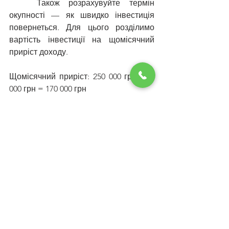
	Також розрахувуйте термін 
окупності — як швидко інвестиція 
повернеться. Для цього розділимо 
вартість інвестиції на щомісячний 
приріст доходу.
Щомісячний приріст: 250 000 грн - 80 
000 грн = 170 000 грн
Окупність Прикладу 1:
600000 грн/170000 грн/міс≈3.5 місяці
Окупність Прикладу 2:
1300000 грн/170000 грн/міс≈7.6 місяців
Таким чином, інвестиція у 600 000 грн 
не тільки має вищий ROI (240% проти 
57%), але й повертається більш ніж у 
два рази швидше.
Вища ціна навчання це не завжди 
говорить про високу якість, а напевно 