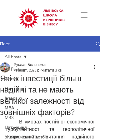
Пост
All Posts
Руслан Бельтюков
All Posts
19 жовт. 2025 р.
Читати 3 хв
Які ж інвестиції більш
Статті
надійні та не мають
Навчання
Інтерв'ю
великої залежності від
МВА
зовнішніх факторів?
MBS
	В умовах постійної економічної 
Натхнення
турбулентності та геополітичної 
напруженості, питання надійного 
Управлінський розбір