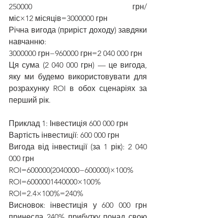
250000 грн/
міс×12 місяців=3000000 грн
Річна вигода (приріст доходу) завдяки 
навчанню:
3000000 грн−960000 грн=2 040 000 грн
Ця сума (2 040 000 грн) — це вигода, 
яку ми будемо використовувати для 
розрахунку ROI в обох сценаріях за 
перший рік.
Приклад 1: Інвестиція 600 000 грн
Вартість інвестиції: 600 000 грн
Вигода від інвестиції (за 1 рік): 2 040 
000 грн
ROI=600000(2040000−600000)​×100%
ROI=6000001440000​×100%
ROI=2.4×100%=240%
Висновок: інвестиція у 600 000 грн 
принесла 240% прибутку понад свою 