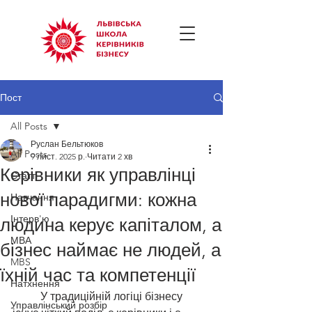
Пост
All Posts
Руслан Бельтюков
All Posts
9 лист. 2025 р.
Читати 2 хв
Керівники як управлінці
Статті
нової парадигми: кожна
Навчання
Інтерв'ю
людина керує капіталом, а
МВА
бізнес наймає не людей, а
MBS
їхній час та компетенції
Натхнення
	У традиційній логіці бізнесу 
Управлінський розбір