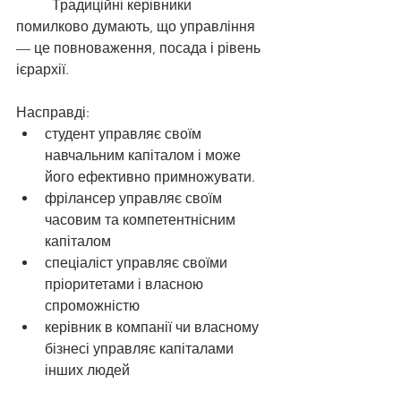
	Традиційні керівники 
помилково думають, що управління 
— це повноваження, посада і рівень 
ієрархії.
Насправді:
студент управляє своїм 
навчальним капіталом і може 
його ефективно примножувати. 
фрілансер управляє своїм 
часовим та компетентнісним 
капіталом
спеціаліст управляє своїми 
пріоритетами і власною 
спроможністю
керівник в компанії чи власному 
бізнесі управляє капіталами 
інших людей