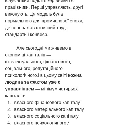
існує чіткий поділ: є керівники і є 
працівники. Перші управляють, другі 
виконують. Ця модель була 
нормальною для промислової епохи, 
де переважав фізичний труд, 
стандарти і конвеєр.
	Але сьогодні ми живемо в 
економіці капіталів — 
інтелектуального, фінансового, 
соціального, репутаційного, 
психологічного.І в цьому світі 
кожна 
людина за фактом уже є 
управлінцем
 — мінімум чотирьох 
капіталів:
власного фінансового капіталу
власного матеріального капіталу
власного соціального капіталу
власного психологічного / 