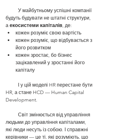
	У майбутньому успішні компанії 
будуть будувати не штатні структури, 
а 
екосистеми капіталів
, де:
кожен розуміє свою вартість
кожен розуміє, що відбувається з 
його розвитком
кожен зростає, бо бізнес 
зацікавлений у зростанні його 
капіталу
	І у цій моделі HR перестане бути 
HR, а стане HCD — Human Capital 
Development.
	Світ змінюється від управління 
людьми до управління капіталами, 
які люди несуть із собою. І справжні 
керівники — це ті, які розуміють, що 