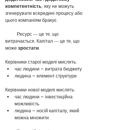
компетентність
, яку не можуть 
згенерувати всередині процесу або 
цього компаніям бракує. 
	Ресурс — це те, що 
витрачається. Капітал — це те, що 
може 
зростати
.
Керівники старої моделі мислять:
час людини = витрата бюджету
людина = елемент структури
Керівники нової моделі мислять:
час людини = інвестиційна 
можливість
людина = носій капіталу, який 
можна множити