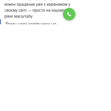
кожен працівник уже є керівником у 
своєму світі — просто на іншому 
рівні масштабу.
Тому нові керівники не 
управляють людьми.Нові 
керівники розвивають 
капітали людей, щоб разом 
створити нову вартість.
Це і є базова логіка управління 
майбутнього.
Дивитися всі
Останні пости