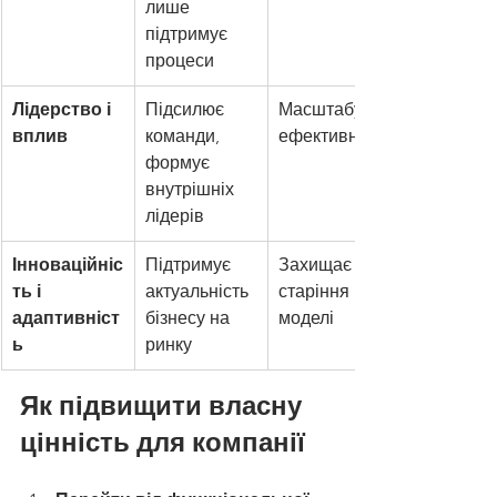
лише 
підтримує 
процеси
Лідерство і 
Підсилює 
Масштабує 
вплив
команди, 
ефективність
формує 
внутрішніх 
лідерів
Інноваційніс
Підтримує 
Захищає від 
ть і 
актуальність 
старіння 
адаптивніст
бізнесу на 
моделі
ь
ринку
Як підвищити власну 
цінність для компанії