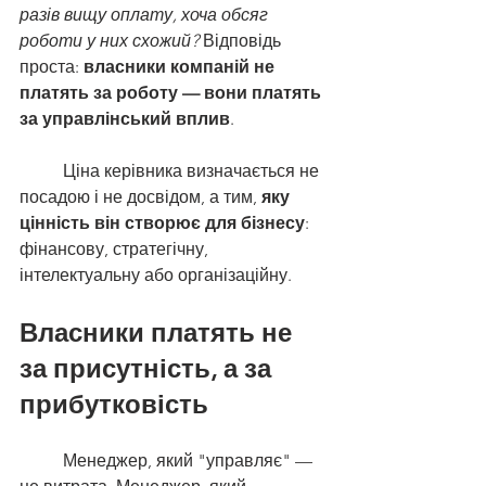
разів вищу оплату, хоча обсяг 
роботи у них схожий? 
Відповідь 
проста: 
власники компаній не 
платять за роботу — вони платять 
за управлінський вплив
.
	Ціна керівника визначається не 
посадою і не досвідом, а тим, 
яку 
цінність він створює для бізнесу
: 
фінансову, стратегічну, 
інтелектуальну або організаційну.
Власники платять не 
за присутність, а за 
прибутковість
	Менеджер, який "управляє" — 