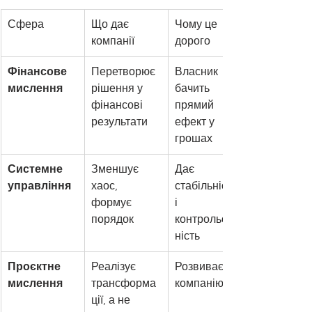
Сфера
Що дає 
Чому це 
компанії
дорого
Фінансове 
Перетворює 
Власник 
мислення
рішення у 
бачить 
фінансові 
прямий 
результати
ефект у 
грошах
Системне 
Зменшує 
Дає 
управління
хаос, 
стабільність 
формує 
і 
порядок
контрольова
ність
Проєктне 
Реалізує 
Розвиває 
мислення
трансформа
компанію
ції, а не 