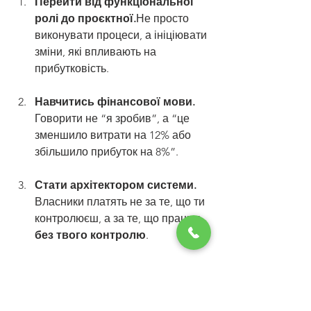
Перейти від функціональної 
ролі до проєктної.
Не просто 
виконувати процеси, а ініціювати 
зміни, які впливають на 
прибутковість.
Навчитись фінансової мови.
Говорити не “я зробив”, а “це 
зменшило витрати на 12% або 
збільшило прибуток на 8%”.
Стати архітектором системи. 
Власники платять не за те, що ти 
контролюєш, а за те, що працює 
без твого контролю
.
Бути партнером у 
майбутньому бізнесу. 
Цінність 
керівника не у виконанні, а у 