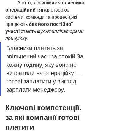
	А от ті, хто 
знімає з власника 
операційний тягар
,створює 
системи, команди та процеси,які 
працюють 
без його постійної 
участі
,стають 
мультиплікаторами 
прибутку
.
Власники платять за 
звільнений час і за спокій.За 
кожну годину, яку вони не 
витратили на операційку — 
готові заплатити у вигляді 
зарплати менеджеру.
Ключові компетенції, 
за які компанії готові 
платити