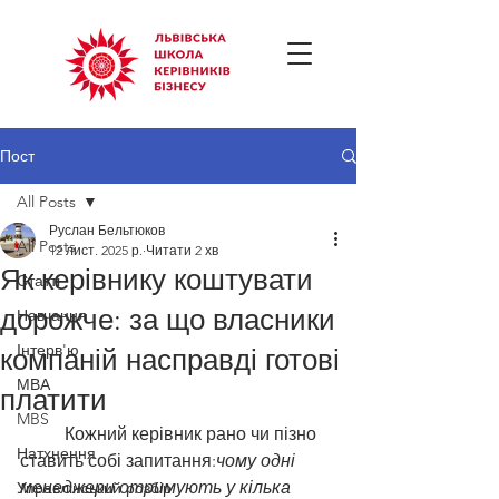
Пост
All Posts
Руслан Бельтюков
All Posts
12 лист. 2025 р.
Читати 2 хв
Як керівнику коштувати
Статті
дорожче: за що власники
Навчання
Інтерв'ю
компаній насправді готові
МВА
платити
MBS
	Кожний керівник рано чи пізно 
Натхнення
ставить собі запитання:
чому одні 
менеджери отримують у кілька 
Управлінський розбір