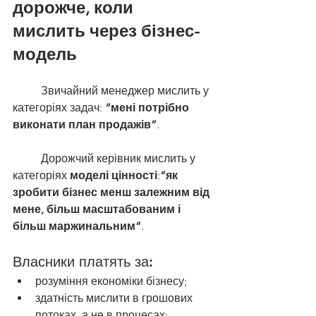
дорожче, коли 
мислить через бізнес-
модель
	Звичайний менеджер мислить у 
категоріях задач: 
“мені потрібно 
виконати план продажів”
.
	Дорожчий керівник мислить у 
категоріях 
моделі цінності
:
“як 
зробити бізнес менш залежним від 
мене, більш масштабованим і 
більш маржинальним”
.
Власники платять за:
розуміння економіки бізнесу;
здатність мислити в грошових 
потоках, а не в процесах;