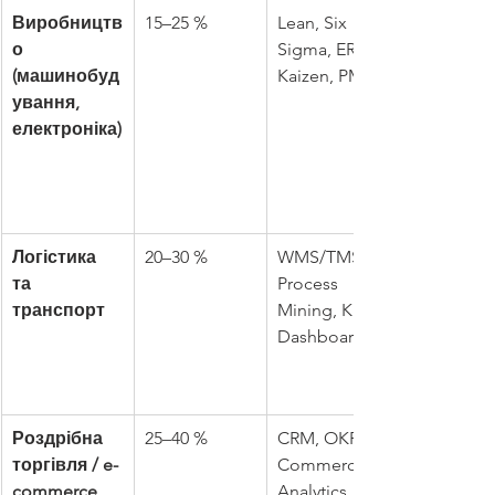
Виробництв
15–25 %
Lean, Six 
о 
Sigma, ERP, 
(машинобуд
Kaizen, PMO
ування, 
електроніка)
Логістика 
20–30 %
WMS/TMS, 
та 
Process 
транспорт
Mining, KPI 
Dashboards
Роздрібна 
25–40 %
CRM, OKR, e-
торгівля / e-
Commerce 
commerce
Analytics, 