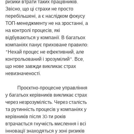
ризики втрати таких працівників. 
Звісно, що ці страхи не просто 
перебільшені, а є наслідком фокусу 
ТОП-менеджменту не на зростанні, а 
на контролі процесів, які 
відбуваються у компанії. В багатьох 
компаніях панує приховане правило: 
"Нехай процес не ефективний, але 
контрольований і зрозумілий". Все, 
що нове завжди викликає страх 
невизначеності. 
	Проєктно-процесне управління 
у багатьох керівників викликає страх 
через незрозумілість. Через сталість 
та рутинність процесів у компаніях у 
керівників після 30-ти років 
втрачається гнучкість мислення і всі 
інновації знаходяться у зоні ризиків 