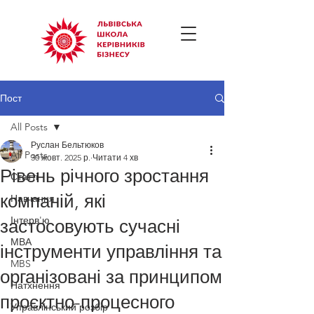
Пост
All Posts
Руслан Бельтюков
All Posts
30 жовт. 2025 р.
Читати 4 хв
Рівень річного зростання
Статті
компаній, які
Навчання
Інтерв'ю
застосовують сучасні
МВА
інструменти управління та
MBS
організовані за принципом
Натхнення
проєктно-процесного
Управлінський розбір