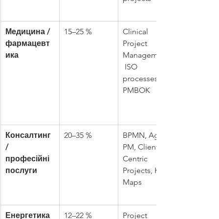
Медицина / 
15–25 %
Clinical 
фармацевт
Project 
ика
Management,
 ISO 
processes, 
PMBOK
Консалтинг 
20–35 %
BPMN, Agile 
/ 
PM, Client-
професійні 
Centric 
послуги
Projects, KPI 
Maps
Енергетика 
12–22 %
Project 