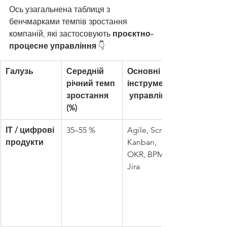
Ось узагальнена таблиця з 
бенчмарками темпів зростання 
компаній, які застосовують 
проєктно-
процесне управління
 👇
Галузь
Середній 
Основні 
річний темп 
інструменти
зростання 
 управління
(%)
ІТ / цифрові 
35–55 %
Agile, Scrum, 
продукти
Kanban, 
OKR, BPMN, 
Jira