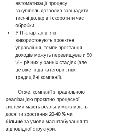
автоматизації процесу 
закупівель дозволив заощадити 
тисячі доларів і скоротити час 
обробки.
У ІТ‐стартапів, які 
використовують проєктне 
управління, темпи зростання 
доходів можуть перевищувати 50 
%+ річних у ранніх стадіях (але 
це вже інша категорія, ніж 
традиційні компанії).
	Отже, компанії з правильною 
реалізацією проєктно-процесної 
системи мають реальну можливість 
досягти зростання 
20-40 % чи 
більше
 за умови масштабування та 
відповідної структури.