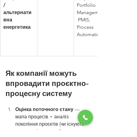
/ 
Portfolio 
альтернати
Management,
вна 
 PMIS, 
енергетика
Process 
Automation
Як компанії можуть 
впровадити проєктно-
процесну систему
Оцінка поточного стану
 — 
мапа процесів + аналіз 
покоління проєктів (чи існують 
тимчасові команди?).