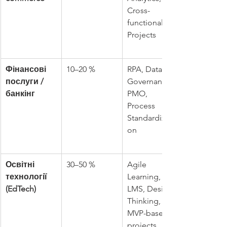
Cross-
functional 
Projects
Фінансові 
10–20 %
RPA, Data 
послуги / 
Governance, 
банкінг
PMO, 
Process 
Standardizati
on
Освітні 
30–50 %
Agile 
технології 
Learning, 
(EdTech)
LMS, Design 
Thinking, 
MVP-based 
projects